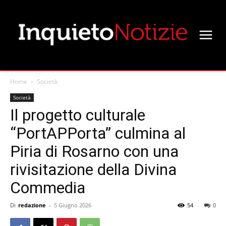
Home
Società
Società
Il progetto culturale
“PortAPPorta” culmina al
Piria di Rosarno con una
rivisitazione della Divina
Commedia
Di
redazione
-
5 Giugno 2026
54
0