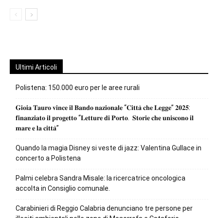
Ultimi Articoli
Polistena: 150.000 euro per le aree rurali
𝐆𝐢𝐨𝐢𝐚 𝐓𝐚𝐮𝐫𝐨 𝐯𝐢𝐧𝐜𝐞 𝐢𝐥 𝐁𝐚𝐧𝐝𝐨 𝐧𝐚𝐳𝐢𝐨𝐧𝐚𝐥𝐞 “𝐂𝐢𝐭𝐭𝐚̀ 𝐜𝐡𝐞 𝐋𝐞𝐠𝐠𝐞” 𝟐𝟎𝟐𝟓:
𝐟𝐢𝐧𝐚𝐧𝐳𝐢𝐚𝐭𝐨 𝐢𝐥 𝐩𝐫𝐨𝐠𝐞𝐭𝐭𝐨 “𝐋𝐞𝐭𝐭𝐮𝐫𝐞 𝐝𝐢 𝐏𝐨𝐫𝐭𝐨. 𝐒𝐭𝐨𝐫𝐢𝐞 𝐜𝐡𝐞 𝐮𝐧𝐢𝐬𝐜𝐨𝐧𝐨 𝐢𝐥
𝐦𝐚𝐫𝐞 𝐞 𝐥𝐚 𝐜𝐢𝐭𝐭𝐚̀”
Quando la magia Disney si veste di jazz: Valentina Gullace in
concerto a Polistena
Palmi celebra Sandra Misale: la ricercatrice oncologica
accolta in Consiglio comunale.
Carabinieri di Reggio Calabria denunciano tre persone per