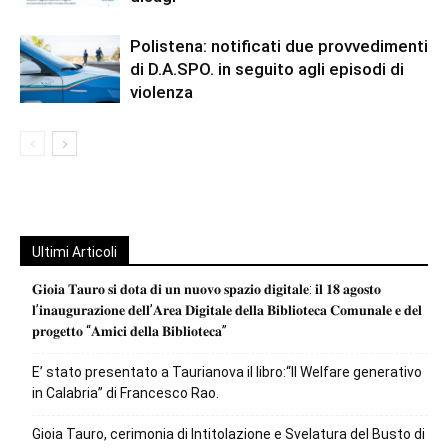
Polistena: notificati due provvedimenti
di D.A.SPO. in seguito agli episodi di
violenza
Ultimi Articoli
𝐆𝐢𝐨𝐢𝐚 𝐓𝐚𝐮𝐫𝐨 𝐬𝐢 𝐝𝐨𝐭𝐚 𝐝𝐢 𝐮𝐧 𝐧𝐮𝐨𝐯𝐨 𝐬𝐩𝐚𝐳𝐢𝐨 𝐝𝐢𝐠𝐢𝐭𝐚𝐥𝐞: 𝐢𝐥 𝟏𝟖 𝐚𝐠𝐨𝐬𝐭𝐨
𝐥’𝐢𝐧𝐚𝐮𝐠𝐮𝐫𝐚𝐳𝐢𝐨𝐧𝐞 𝐝𝐞𝐥𝐥’𝐀𝐫𝐞𝐚 𝐃𝐢𝐠𝐢𝐭𝐚𝐥𝐞 𝐝𝐞𝐥𝐥𝐚 𝐁𝐢𝐛𝐥𝐢𝐨𝐭𝐞𝐜𝐚 𝐂𝐨𝐦𝐮𝐧𝐚𝐥𝐞 𝐞 𝐝𝐞𝐥
𝐩𝐫𝐨𝐠𝐞𝐭𝐭𝐨 “𝐀𝐦𝐢𝐜𝐢 𝐝𝐞𝐥𝐥𝐚 𝐁𝐢𝐛𝐥𝐢𝐨𝐭𝐞𝐜𝐚”
E’ stato presentato a Taurianova il libro:“Il Welfare generativo
in Calabria” di Francesco Rao.
Gioia Tauro, cerimonia di Intitolazione e Svelatura del Busto di