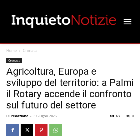
Home
Cronaca
Cronaca
Agricoltura, Europa e
sviluppo del territorio: a Palmi
il Rotary accende il confronto
sul futuro del settore
Di
redazione
-
5 Giugno 2026
63
0