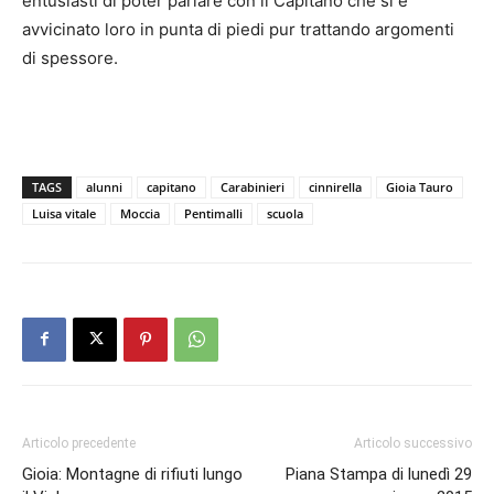
entusiasti di poter parlare con il Capitano che si è
avvicinato loro in punta di piedi pur trattando argomenti
di spessore.
TAGS
alunni
capitano
Carabinieri
cinnirella
Gioia Tauro
Luisa vitale
Moccia
Pentimalli
scuola
Articolo precedente
Articolo successivo
Gioia: Montagne di rifiuti lungo
Piana Stampa di lunedì 29