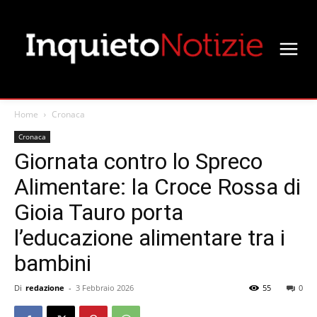
Home
Cronaca
Cronaca
Giornata contro lo Spreco
Alimentare: la Croce Rossa di
Gioia Tauro porta
l’educazione alimentare tra i
bambini
Di
redazione
-
3 Febbraio 2026
55
0