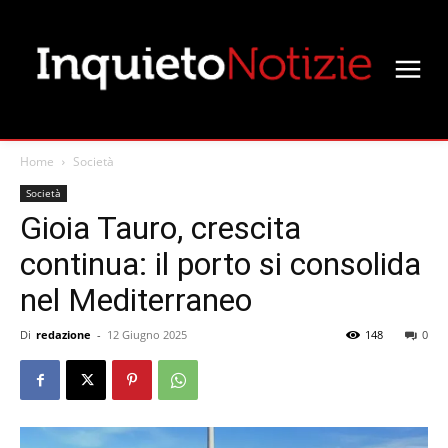
Home
Società
Società
Gioia Tauro, crescita
continua: il porto si consolida
nel Mediterraneo
Di
redazione
-
12 Giugno 2025
148
0