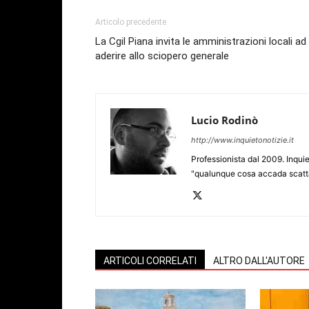
Articolo precedente
La Cgil Piana invita le amministrazioni locali ad
aderire allo sciopero generale
Lucio Rodinò
http://www.inquietonotizie.it
Professionista dal 2009. Inquie
"qualunque cosa accada scatta
ARTICOLI CORRELATI
ALTRO DALL'AUTORE