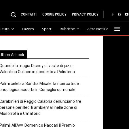
CONTATTI
COOKIE POLICY
PRIVACY POLICY
ultura
Lavoro
Sport
Rubriche
Altre Notizie
Ultimi Articoli
Quando la magia Disney si veste di jazz:
Valentina Gullace in concerto a Polistena
Palmi celebra Sandra Misale: la ricercatrice
oncologica accolta in Consiglio comunale.
Carabinieri di Reggio Calabria denunciano tre
persone per illeciti ambientali nelle zone di
Mosorrofa e Cataforio
Palmi, All’Avv. Domenico Naccari il Premio