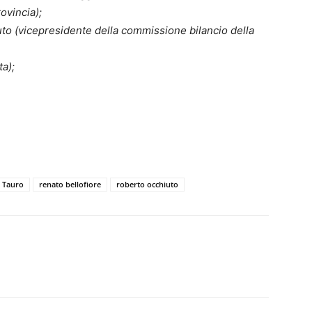
ovincia);
to (vicepresidente della commissione bilancio della
a);
.
a Tauro
renato bellofiore
roberto occhiuto