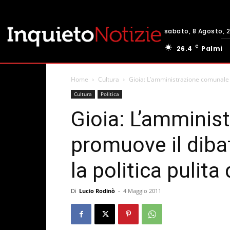
sabato, 8 Agosto, 
C
26.4
Palmi
Home
Cultura
Gioia: L’amministrazione comunale pro
Cultura
Politica
Gioia: L’amminis
promuove il dibat
la politica pulita
Di
Lucio Rodinò
-
4 Maggio 2011