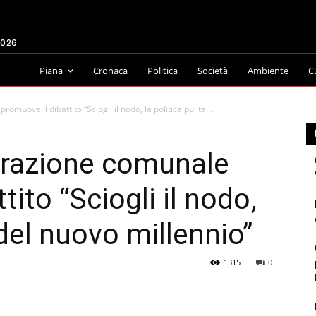
2026
Piana
Cronaca
Politica
Società
Ambiente
C
muove il dibattito “Sciogli il nodo, la politica pulita...
trazione comunale
tito “Sciogli il nodo,
 del nuovo millennio”
1315
0