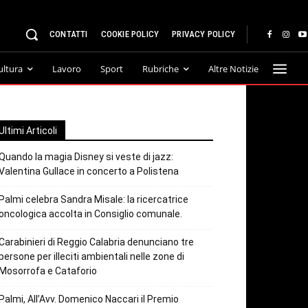
CONTATTI
COOKIE POLICY
PRIVACY POLICY
ultura
Lavoro
Sport
Rubriche
Altre Notizie
Ultimi Articoli
Quando la magia Disney si veste di jazz:
Valentina Gullace in concerto a Polistena
Palmi celebra Sandra Misale: la ricercatrice
oncologica accolta in Consiglio comunale.
Carabinieri di Reggio Calabria denunciano tre
persone per illeciti ambientali nelle zone di
Mosorrofa e Cataforio
Palmi, All’Avv. Domenico Naccari il Premio