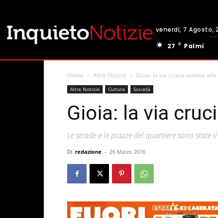
venerdì, 7 Agosto, 
C
27
Palmi
Home
Altre Notizie
Gioia: la via crucis vivente all
Altre Notizie
Cultura
Società
Gioia: la via cruc
Le strade e le piazze del quartiere sono state i
Di
redazione
-
26 Marzo 2016