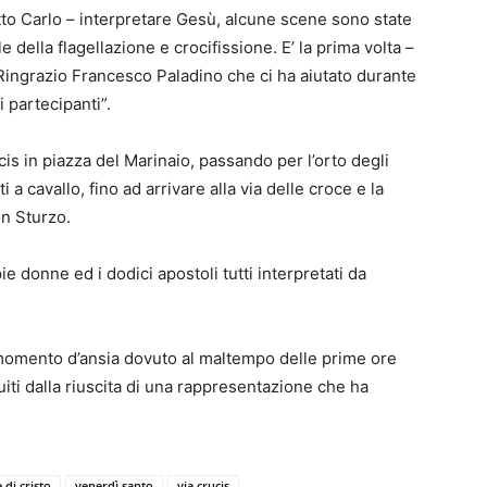
to Carlo – interpretare Gesù, alcune scene sono state
della flagellazione e crocifissione. E’ la prima volta –
 Ringrazio Francesco Paladino che ci ha aiutato durante
i partecipanti”.
ucis in piazza del Marinaio, passando per l’orto degli
 a cavallo, fino ad arrivare alla via delle croce e la
on Sturzo.
e donne ed i dodici apostoli tutti interpretati da
 momento d’ansia dovuto al maltempo delle prime ore
uiti dalla riuscita di una rappresentazione che ha
 di cristo
venerdì santo
via crucis