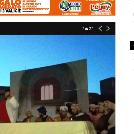
1
di 21