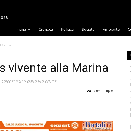
2026
Piana
Cronaca
Politica
Società
Ambiente
C
a Marina
is vivente alla Marina
l palcoscenico della via crucis
3092
0