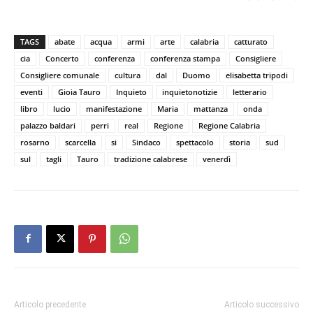
TAGS
abate
acqua
armi
arte
calabria
catturato
cia
Concerto
conferenza
conferenza stampa
Consigliere
Consigliere comunale
cultura
dal
Duomo
elisabetta tripodi
eventi
Gioia Tauro
Inquieto
inquietonotizie
letterario
libro
lucio
manifestazione
Maria
mattanza
onda
palazzo baldari
perri
real
Regione
Regione Calabria
rosarno
scarcella
si
Sindaco
spettacolo
storia
sud
sul
tagli
Tauro
tradizione calabrese
venerdì
Articolo precedente
Articolo successivo