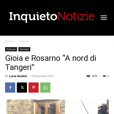
Home
Cultura
Cultura
Società
Gioia e Rosarno “A nord di
Tangeri”
Di
Lucio Rodinò
-
18 Dicembre 2011
1075
0