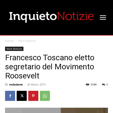
Home
Altre Notizie
Altre Notizie
Francesco Toscano eletto
segretario del Movimento
Roosevelt
Di
redazione
-
26 Marzo 2015
5166
0