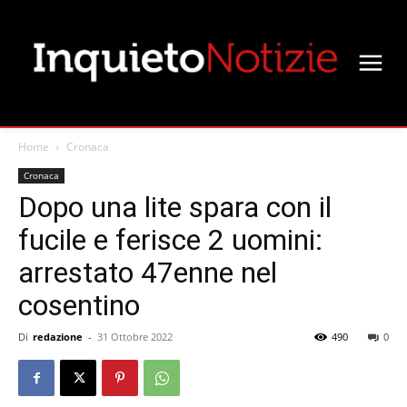
Home
Cronaca
Cronaca
Dopo una lite spara con il
fucile e ferisce 2 uomini:
arrestato 47enne nel
cosentino
Di
redazione
-
31 Ottobre 2022
490
0