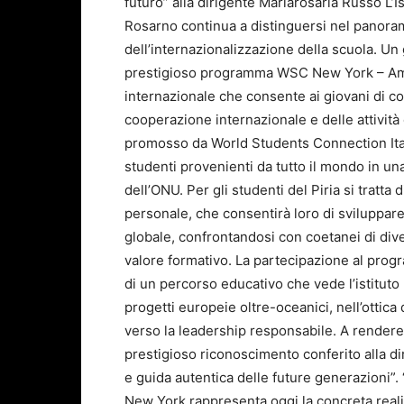
futuro” alla dirigente Mariarosaria Russo L’Is
Rosarno continua a distinguersi nel panora
dell’internazionalizzazione della scuola. Un 
prestigioso programma WSC New York – Amba
internazionale che consente ai giovani di con
cooperazione internazionale e delle attività 
promosso da World Students Connection Ital
studenti provenienti da tutto il mondo in un
dell’ONU. Per gli studenti del Piria si tratta
personale, che consentirà loro di sviluppare
globale, confrontandosi con coetanei di div
valore formativo. La partecipazione al prog
di un percorso educativo che vede l’istitu
progetti europeie oltre-oceanici, nell’ottica
verso la leadership responsabile. A rendere
prestigioso riconoscimento conferito alla d
e guida autentica delle future generazioni”
New York rappresenta oggi la concreta reali