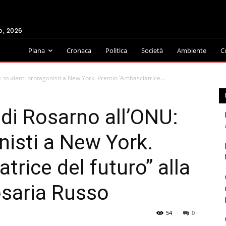
o, 2026
Piana
Cronaca
Politica
Società
Ambiente
C
NU: studenti protagonisti a New York. Premio ‘Ambasciatrice...
a di Rosarno all’ONU:
nisti a New York.
rice del futuro” alla
osaria Russo
54
0