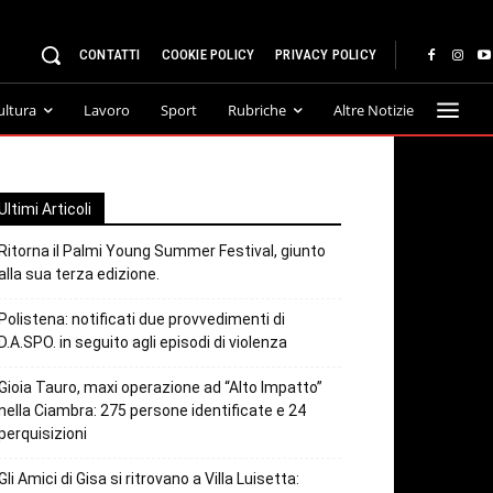
CONTATTI
COOKIE POLICY
PRIVACY POLICY
ultura
Lavoro
Sport
Rubriche
Altre Notizie
Ultimi Articoli
Ritorna il Palmi Young Summer Festival, giunto
alla sua terza edizione.
Polistena: notificati due provvedimenti di
D.A.SPO. in seguito agli episodi di violenza
Gioia Tauro, maxi operazione ad “Alto Impatto”
nella Ciambra: 275 persone identificate e 24
perquisizioni
Gli Amici di Gisa si ritrovano a Villa Luisetta: