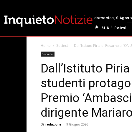
domenica, 9 Agost
C
31.6
Palmi
Home
Società
Dall’Istituto Piria di Rosarno all’O
Società
Dall’Istituto Piri
studenti protago
Premio ‘Ambasciat
dirigente Mariar
Di
redazione
-
9 Giugno 2026