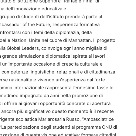
tituto d’Istruzione Superiore “Raffaele Piria” di
ma dell’innovazione educativa e
gruppo di studenti dell’istituto prenderà parte al
ssador of the Future, l’esperienza formativa
frontarsi con i temi della diplomazia, della
delle Nazioni Unite nel cuore di Manhattan. Il progetto,
ia Global Leaders, coinvolge ogni anno migliaia di
a grande simulazione diplomatica ispirata ai lavori
 di un’importante occasione di crescita culturale e
 competenze linguistiche, relazionali e di cittadinanza
erse nazionalità e vivendo un’esperienza dal forte
ramma internazionale rappresenta l’ennesimo tassello
to medmeo impegnato da anni nella promozione di
 di offrire ai giovani opportunità concrete di apertura
 ancora più significativo questo momento è il recente
irigente scolastica Mariarosaria Russo, “Ambasciatrice
. “La partecipazione degli studenti al programma ONU di
zzazione di questa visione educativa: formare cittadini