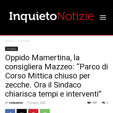
Home
Cronaca
Cronaca
Oppido Mamertina, la
consigliera Mazzeo: “Parco di
Corso Mittica chiuso per
zecche. Ora il Sindaco
chiarisca tempi e interventi”
Di
redazione
-
9 Giugno 2026
157
0