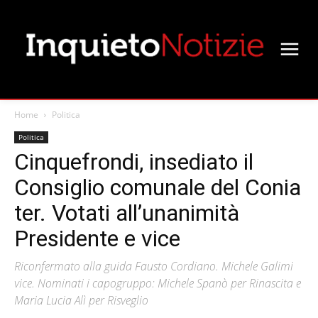
Home
Politica
Politica
Cinquefrondi, insediato il
Consiglio comunale del Conia
ter. Votati all’unanimità
Presidente e vice
Riconfermato alla guida Fausto Cordiano. Michele Galimi
vice. Nominati i capogruppo: Michele Spanò per Rinascita e
Maria Lucia Alì per Risveglio