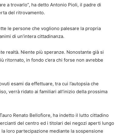
a trovarlo”, ha detto Antonio Pioli, il padre di
erta del ritrovamento.
tte le persone che vogliono palesare la propria
animi di un’intera cittadinanza.
iste realtà. Niente più speranze. Nonostante già si
ù ritornato, in fondo c’era chi forse non avrebbe
dovuti esami da effettuare, tra cui l’autopsia che
o, verrà ridato ai familiari all’inizio della prossima
 Tauro Renato Bellofiore, ha indetto il lutto cittadino
cianti del centro ed i titolari dei negozi aperti lungo
e la loro partecipazione mediante la sospensione