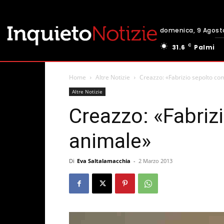
domenica, 9 Agost
C
31.6
Palmi
Home
Altre Notizie
Creazzo: «Fabrizio sepolto c
Altre Notizie
Creazzo: «Fabriz
animale»
Di
Eva Saltalamacchia
-
2 Marzo 2013