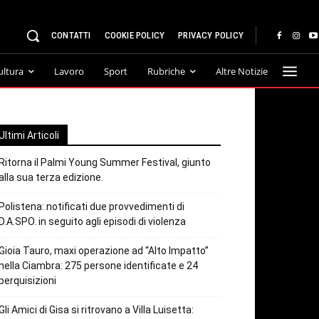
CONTATTI
COOKIE POLICY
PRIVACY POLICY
ultura
Lavoro
Sport
Rubriche
Altre Notizie
Ultimi Articoli
Ritorna il Palmi Young Summer Festival, giunto
alla sua terza edizione.
Polistena: notificati due provvedimenti di
D.A.SPO. in seguito agli episodi di violenza
Gioia Tauro, maxi operazione ad “Alto Impatto”
nella Ciambra: 275 persone identificate e 24
perquisizioni
Gli Amici di Gisa si ritrovano a Villa Luisetta: