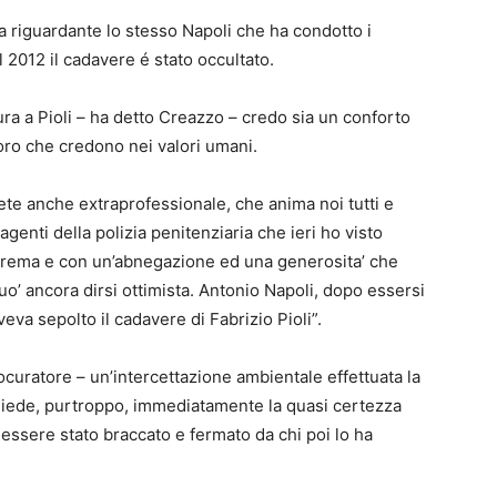
a riguardante lo stesso Napoli che ha condotto i
l 2012 il cadavere é stato occultato.
ura a Pioli – ha detto Creazzo – credo sia un conforto
loro che credono nei valori umani.
ete anche extraprofessionale, che anima noi tutti e
agenti della polizia penitenziaria che ieri ho visto
trema e con un’abnegazione ed una generosita’ che
o’ ancora dirsi ottimista. Antonio Napoli, dopo essersi
veva sepolto il cadavere di Fabrizio Pioli”.
rocuratore – un’intercettazione ambientale effettuata la
 diede, purtroppo, immediatamente la quasi certezza
ssere stato braccato e fermato da chi poi lo ha