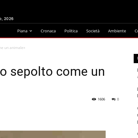
o, 2026
Piana
Cronaca
Politica
Società
Ambiente
C
ome un animale»
io sepolto come un
1606
0