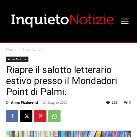
Home
Altre Notizie
Altre Notizie
Riapre il salotto letterario
estivo presso il Mondadori
Point di Palmi.
Di
Anna Pizzimenti
-
21 Giugno 2026
258
0