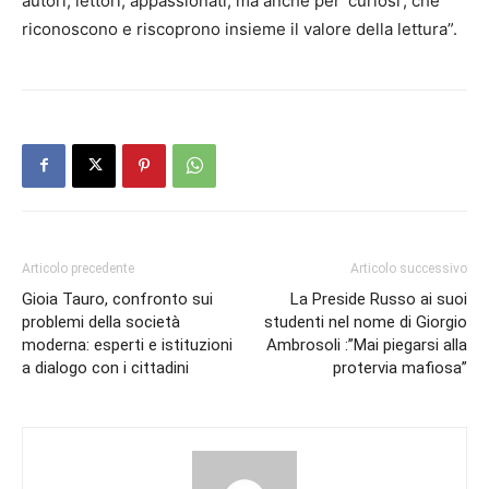
autori, lettori, appassionati, ma anche per ‘curiosi’, che
riconoscono e riscoprono insieme il valore della lettura”.
Articolo precedente
Articolo successivo
Gioia Tauro, confronto sui
La Preside Russo ai suoi
problemi della società
studenti nel nome di Giorgio
moderna: esperti e istituzioni
Ambrosoli :”Mai piegarsi alla
a dialogo con i cittadini
protervia mafiosa”