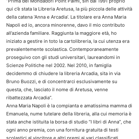
“Prima del Mondadori Point Palmi, sin dal 1991 proprio
qui c’è stata la Libreria Aretusa, la più piccola delle attività
della catena ‘Anna e Arcadia’. La titolare era Anna Maria
Napoli ed io, ancora minorenne, davo il mio contributo
all’azienda familiare. Raggiunta la maggiore età, ho
iniziato a gestire in toto la cartolibreria, la cui utenza era
prevalentemente scolastica. Contemporaneamente
proseguivo con gli studi universitari, laureandomi in
Scienze Politiche nel 2002. Nel 2010, in famiglia
decidemmo di chiudere la libreria Arcadia, sita in via
Bruno Buozzi, e di concentrarci esclusivamente su
questa, che, lasciato il nome di Aretusa, venne
ribattezzata Arcadia”.
Anna Maria Napoli è la compianta e amatissima mamma di
Emanuela, nume tutelare della libreria, alla cui memoria è
stata anche istituita la borsa di studio “I libri di Anna”, che
ogni anno premia, con una fornitura gratuita di testi
scolastici al vincitore e altri premi ai vari classificati,