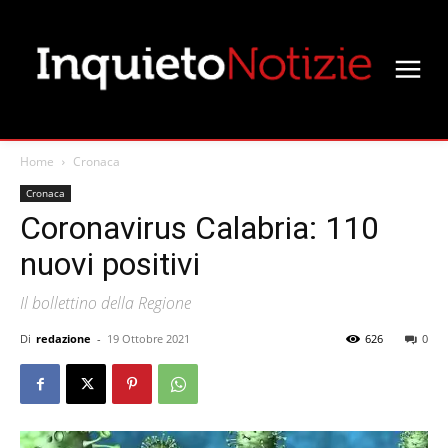
Home
Cronaca
Cronaca
Coronavirus Calabria: 110
nuovi positivi
Il bollettino della Regione
Di
redazione
-
19 Ottobre 2021
626
0