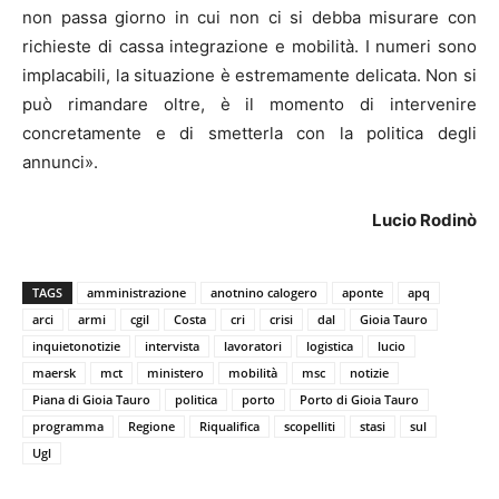
non passa giorno in cui non ci si debba misurare con
richieste di cassa integrazione e mobilità. I numeri sono
implacabili, la situazione è estremamente delicata. Non si
può rimandare oltre, è il momento di intervenire
concretamente e di smetterla con la politica degli
annunci».
Lucio Rodinò
TAGS
amministrazione
anotnino calogero
aponte
apq
arci
armi
cgil
Costa
cri
crisi
dal
Gioia Tauro
inquietonotizie
intervista
lavoratori
logistica
lucio
maersk
mct
ministero
mobilità
msc
notizie
Piana di Gioia Tauro
politica
porto
Porto di Gioia Tauro
programma
Regione
Riqualifica
scopelliti
stasi
sul
Ugl