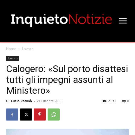
Home
Lavoro
Lavoro
Calogero: «Sul porto disattesi
tutti gli impegni assunti al
Ministero»
Di
Lucio Rodinò
-
21 Ottobre 2011
2190
0