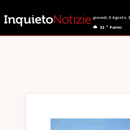
giovedì, 6 Agosto, 
C
32
Palmi