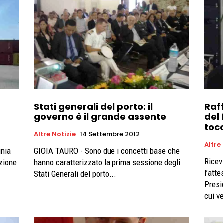
Stati generali del porto: il
Raff
governo è il grande assente
del
toc
Altre Notizie
14 Settembre 2012
Altre
gnia
GIOIA TAURO - Sono due i concetti base che
Riceviam
azione
hanno caratterizzato la prima sessione degli
l’att
Stati Generali del porto...
Presi
cui ve