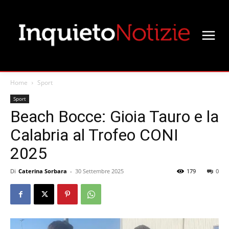
Home
Sport
Sport
Beach Bocce: Gioia Tauro e la
Calabria al Trofeo CONI
2025
Di
Caterina Sorbara
-
30 Settembre 2025
179
0