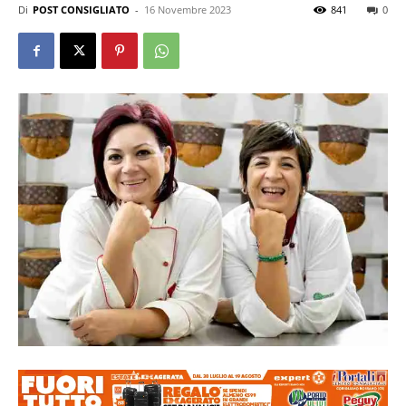
Di
POST CONSIGLIATO
-
16 Novembre 2023
841
0