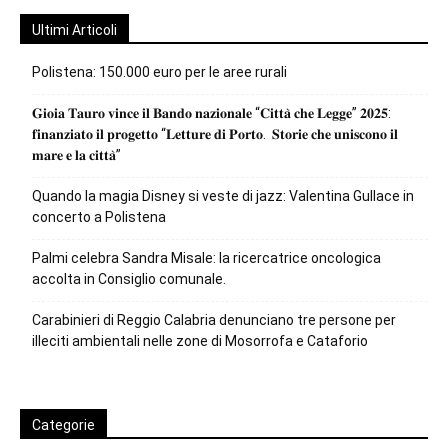
Ultimi Articoli
Polistena: 150.000 euro per le aree rurali
𝐆𝐢𝐨𝐢𝐚 𝐓𝐚𝐮𝐫𝐨 𝐯𝐢𝐧𝐜𝐞 𝐢𝐥 𝐁𝐚𝐧𝐝𝐨 𝐧𝐚𝐳𝐢𝐨𝐧𝐚𝐥𝐞 “𝐂𝐢𝐭𝐭𝐚̀ 𝐜𝐡𝐞 𝐋𝐞𝐠𝐠𝐞” 𝟐𝟎𝟐𝟓:
𝐟𝐢𝐧𝐚𝐧𝐳𝐢𝐚𝐭𝐨 𝐢𝐥 𝐩𝐫𝐨𝐠𝐞𝐭𝐭𝐨 “𝐋𝐞𝐭𝐭𝐮𝐫𝐞 𝐝𝐢 𝐏𝐨𝐫𝐭𝐨. 𝐒𝐭𝐨𝐫𝐢𝐞 𝐜𝐡𝐞 𝐮𝐧𝐢𝐬𝐜𝐨𝐧𝐨 𝐢𝐥
𝐦𝐚𝐫𝐞 𝐞 𝐥𝐚 𝐜𝐢𝐭𝐭𝐚̀”
Quando la magia Disney si veste di jazz: Valentina Gullace in
concerto a Polistena
Palmi celebra Sandra Misale: la ricercatrice oncologica
accolta in Consiglio comunale.
Carabinieri di Reggio Calabria denunciano tre persone per
illeciti ambientali nelle zone di Mosorrofa e Cataforio
Categorie