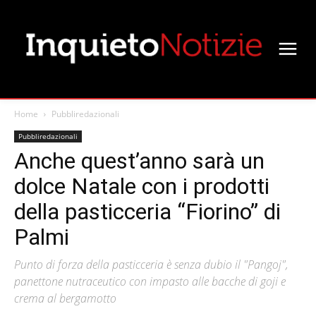
Home
Pubbliredazionali
Pubbliredazionali
Anche quest’anno sarà un
dolce Natale con i prodotti
della pasticceria “Fiorino” di
Palmi
Punto di forza della pasticceria è senza dubio il "Pangoj",
panettone nutraceutico con impasto alle bacche di goji e
crema al bergamotto