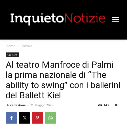
Home
Cultura
Cultura
Al teatro Manfroce di Palmi
la prima nazionale di “The
ability to swing” con i ballerini
del Ballett Kiel
Di
redazione
-
21 Maggio 2025
143
0