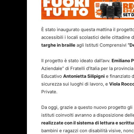
È stato inaugurato questa mattina il progett
accessibili i locali scolastici delle cittadin
targhe in braille
agli Istituti Comprensivi
“D
Il progetto è stato ideato dall’avv.
Emiliano 
Aziendale” di Fratelli d’Italia per la provinc
Educativo
Antonietta Silipigni
e finanziato 
sicurezza sui luoghi di lavoro, e
Viola Rocc
Private.
Da oggi, grazie a questo nuovo progetto gli s
istituti coinvolti avranno a disposizione del
realizzate con il sistema di lettura e scrittur
bambini e ragazzi con disabilità visive, nonch