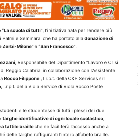
o
“La scuola di tutti”
, l’iniziativa nata per rendere più
e di Palmi e Seminara, che ha portato alla
donazione di
e Zerbi-Milone”
e
“San Francesco”
.
Pezzani
, Responsabile del Dipartimento “Lavoro e Crisi
ia di Reggio Calabria, in collaborazione con l’Assistente
da
Rocco Filippone
, l.r.p.t. della C&P Services srl
o
, l.r.p.t. della Viola Service di Viola Rocco Poste
tudenti e le studentesse di tutti i plessi dei due
le
targhe identificative di ogni locale scolastico
,
a tattile braille
che ne faciliterà l’accesso anche a
é delle targhe raffiguranti l’intero alfabeto braille.