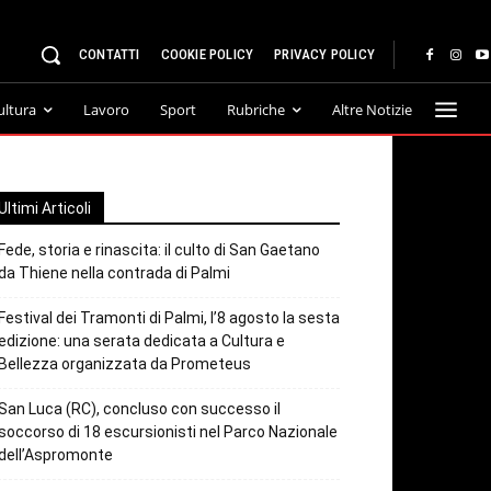
CONTATTI
COOKIE POLICY
PRIVACY POLICY
ultura
Lavoro
Sport
Rubriche
Altre Notizie
Ultimi Articoli
Fede, storia e rinascita: il culto di San Gaetano
da Thiene nella contrada di Palmi
Festival dei Tramonti di Palmi, l’8 agosto la sesta
edizione: una serata dedicata a Cultura e
Bellezza organizzata da Prometeus
San Luca (RC), concluso con successo il
soccorso di 18 escursionisti nel Parco Nazionale
dell’Aspromonte