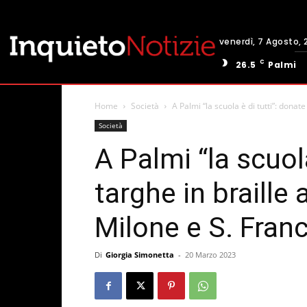
venerdì, 7 Agosto, 
C
26.5
Palmi
Home
Società
A Palmi “la scuola è di tutti”: donate 
Società
A Palmi “la scuol
targhe in braille 
Milone e S. Fran
Di
Giorgia Simonetta
-
20 Marzo 2023