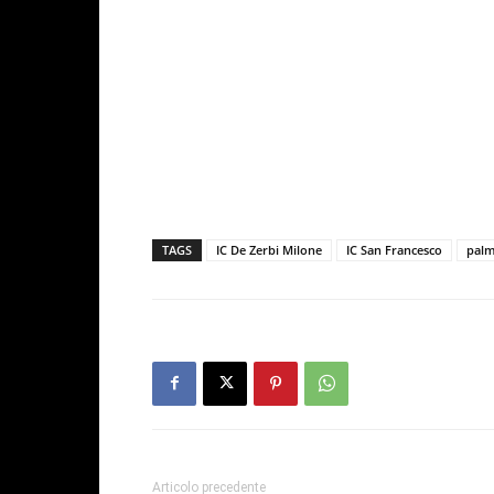
TAGS
IC De Zerbi Milone
IC San Francesco
palm
Articolo precedente