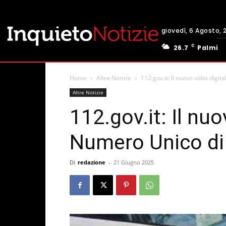
giovedì, 6 Agosto, 
C
26.7
Palmi
Home
Altre Notizie
112.gov.it: Il nuovo volto dig
Altre Notizie
112.gov.it: Il nuo
Numero Unico d
Di
redazione
-
21 Giugno 2025