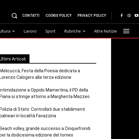
CONTATTI
COOKIE POLICY
PRIVACY POLICY
ultura
Lavoro
Sport
Rubriche
Altre Notizie
Ultimi Articoli
Melicuccà, Festa della Poesia dedicata a
Lorenzo Calogero alla terza edizione
Intimidazione a Oppido Mamertina, il PD della
Piana si stringe attorno a Margherita Mazzeo
Polizia di Stato: Controllati due stabilimenti
balneari in località Favazzina
Beach volley, grande successo a Cinquefrondi
per la dodicesima edizione del torneo