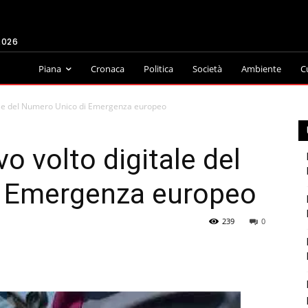
2026
Piana
Cronaca
Politica
Società
Ambiente
C
itale del Numero Unico di Emergenza europeo
vo volto digitale del
i Emergenza europeo
239
0