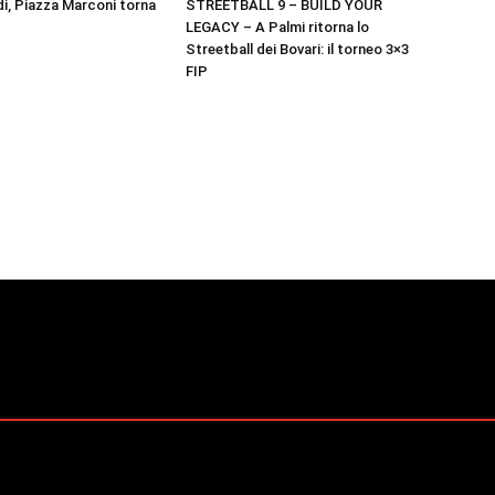
i, Piazza Marconi torna
STREETBALL 9 – BUILD YOUR
LEGACY – A Palmi ritorna lo
Streetball dei Bovari: il torneo 3×3
FIP