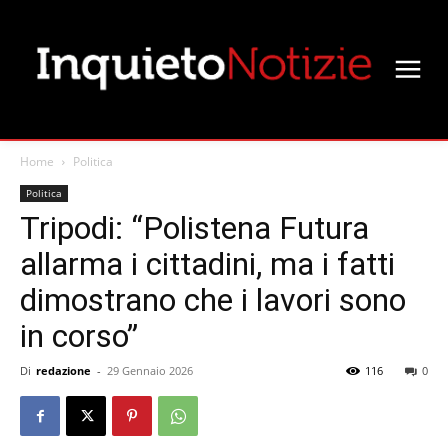
Home
Politica
Politica
Tripodi: “Polistena Futura
allarma i cittadini, ma i fatti
dimostrano che i lavori sono
in corso”
Di
redazione
-
29 Gennaio 2026
116
0