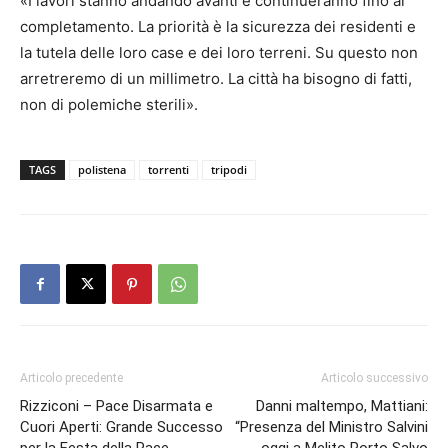
«I lavori stanno andando avanti e continueranno fino al
completamento. La priorità è la sicurezza dei residenti e
la tutela delle loro case e dei loro terreni. Su questo non
arretreremo di un millimetro. La città ha bisogno di fatti,
non di polemiche sterili».
TAGS
polistena
torrenti
tripodi
Articolo precedente
Articolo successivo
Rizziconi – Pace Disarmata e
Danni maltempo, Mattiani:
Cuori Aperti: Grande Successo
“Presenza del Ministro Salvini