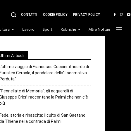
CONTATTI
COOKIE POLICY
PRIVACY POLICY
ultura
Lavoro
Sport
Rubriche
Altre Notizie
Ultimi Articoli
L’ultimo viaggio di Francesco Guccini: il ricordo di
Euristeo Ceraolo, il pendolare della”Locomotiva
Perduta”
“Pennellate di Memoria”: gli acquerelli di
Giuseppe Cricrì raccontano la Palmi che non c’è
più
Fede, storia e rinascita: il culto di San Gaetano
da Thiene nella contrada di Palmi