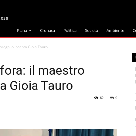
2026
Piana
Cronaca
Politica
Società
Ambiente
C
orogallo incanta Gioia Tauro
fora: il maestro
a Gioia Tauro
62
0