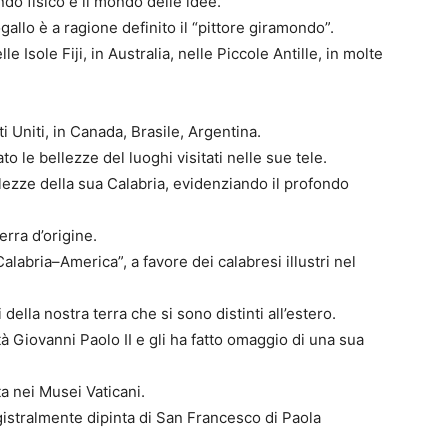
ndo fisico e il mondo delle idee.
allo è a ragione definito il “pittore giramondo”.
le Isole Fiji, in Australia, nelle Piccole Antille, in molte
i Uniti, in Canada, Brasile, Argentina.
o le bellezze del luoghi visitati nelle sue tele.
lezze della sua Calabria, evidenziando il profondo
erra d’origine.
labria–America”, a favore dei calabresi illustri nel
i della nostra terra che si sono distinti all’estero.
tà Giovanni Paolo II e gli ha fatto omaggio di una sua
ta nei Musei Vaticani.
agistralmente dipinta di San Francesco di Paola