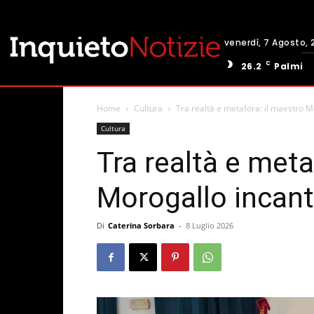
venerdì, 7 Agosto, 
C
26.2
Palmi
Home
Cultura
Tra realtà e metafora: il maestro M
Cultura
Tra realtà e meta
Morogallo incant
Di
Caterina Sorbara
-
8 Luglio 2026