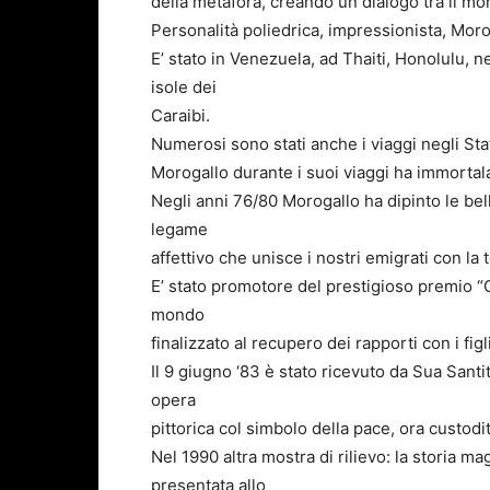
della metafora, creando un dialogo tra il mo
Personalità poliedrica, impressionista, Morog
E’ stato in Venezuela, ad Thaiti, Honolulu, nel
isole dei
Caraibi.
Numerosi sono stati anche i viaggi negli Stat
Morogallo durante i suoi viaggi ha immortalat
Negli anni 76/80 Morogallo ha dipinto le bel
legame
affettivo che unisce i nostri emigrati con la t
E’ stato promotore del prestigioso premio “Ca
mondo
finalizzato al recupero dei rapporti con i figl
Il 9 giugno ‘83 è stato ricevuto da Sua Santi
opera
pittorica col simbolo della pace, ora custodi
Nel 1990 altra mostra di rilievo: la storia m
presentata allo