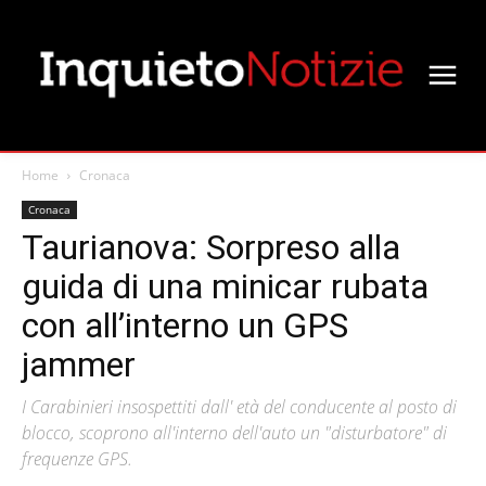
Home
Cronaca
Cronaca
Taurianova: Sorpreso alla
guida di una minicar rubata
con all’interno un GPS
jammer
I Carabinieri insospettiti dall' età del conducente al posto di
blocco, scoprono all'interno dell'auto un "disturbatore" di
frequenze GPS.