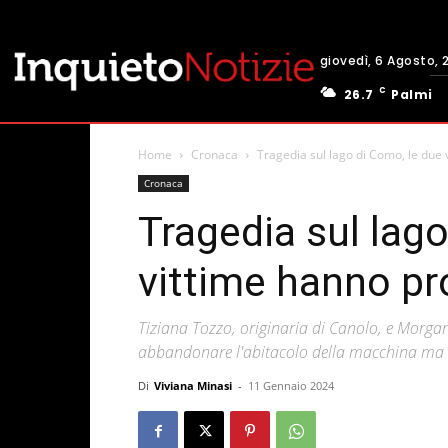
giovedì, 6 Agosto, 
C
26.7
Palmi
Home
Cronaca
Tragedia sul lago di Como, le due 
Cronaca
Tragedia sul lag
vittime hanno pr
Tiziana Tozzo, originaria di Canolo, e Morgan A
abbandonare l'abitacolo della macchina ma n
Di
Viviana Minasi
-
11 Gennaio 2024