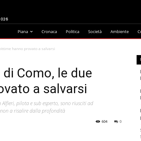
2026
Piana
Cronaca
Politica
Società
Ambiente
C
vittime hanno provato a salvarsi
o di Como, le due
ovato a salvarsi
lfieri, pilota e sub esperto, sono riusciti ad
on a risalire dalla profondità
604
0