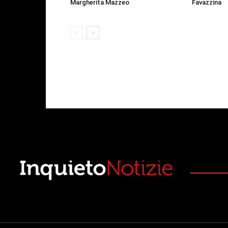
Margherita Mazzeo
Favazzina