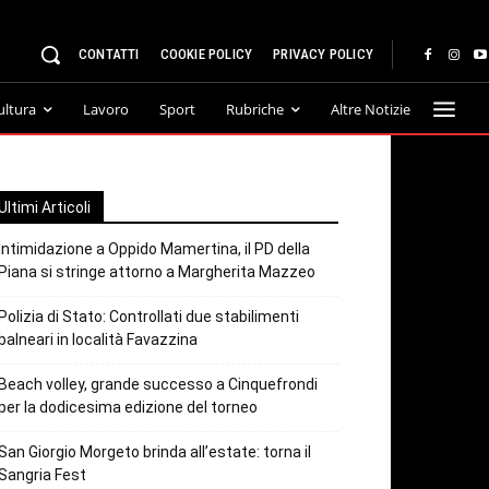
CONTATTI
COOKIE POLICY
PRIVACY POLICY
ultura
Lavoro
Sport
Rubriche
Altre Notizie
Ultimi Articoli
Intimidazione a Oppido Mamertina, il PD della
Piana si stringe attorno a Margherita Mazzeo
Polizia di Stato: Controllati due stabilimenti
balneari in località Favazzina
Beach volley, grande successo a Cinquefrondi
per la dodicesima edizione del torneo
San Giorgio Morgeto brinda all’estate: torna il
Sangria Fest