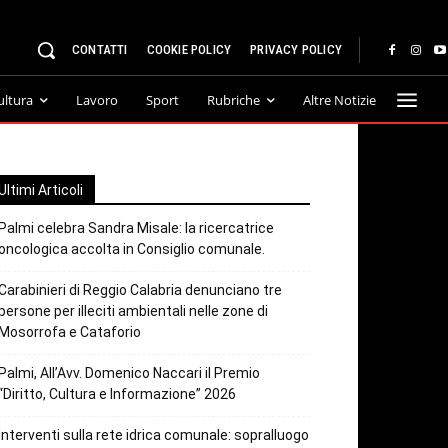
CONTATTI
COOKIE POLICY
PRIVACY POLICY
ultura
Lavoro
Sport
Rubriche
Altre Notizie
Ultimi Articoli
Palmi celebra Sandra Misale: la ricercatrice
oncologica accolta in Consiglio comunale.
Carabinieri di Reggio Calabria denunciano tre
persone per illeciti ambientali nelle zone di
Mosorrofa e Cataforio
Palmi, All’Avv. Domenico Naccari il Premio
“Diritto, Cultura e Informazione” 2026
Interventi sulla rete idrica comunale: sopralluogo