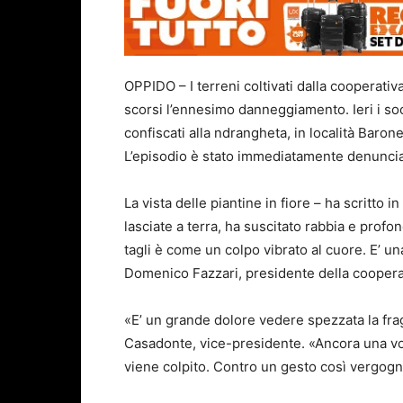
OPPIDO – I terreni coltivati dalla cooperati
scorsi l’ennesimo danneggiamento. Ieri i soc
confiscati alla ndrangheta, in località Baronel
L’episodio è stato immediatamente denunciat
La vista delle piantine in fiore – ha scritto 
lasciate a terra, ha suscitato rabbia e prof
tagli è come un colpo vibrato al cuore. E’ un
Domenico Fazzari, presidente della coopera
«E’ un grande dolore vedere spezzata la frag
Casadonte, vice-presidente. «Ancora una vol
viene colpito. Contro un gesto così vergogno