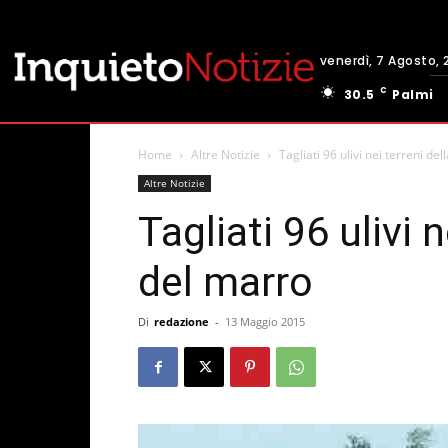
venerdì, 7 Agosto, 
C
30.5
Palmi
Home
Altre Notizie
Tagliati 96 ulivi nei terreni de
Altre Notizie
Tagliati 96 ulivi n
del marro
Di
redazione
-
13 Maggio 2015