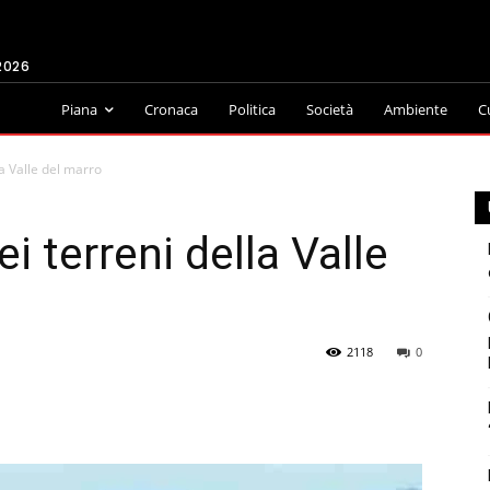
2026
Piana
Cronaca
Politica
Società
Ambiente
C
lla Valle del marro
ei terreni della Valle
2118
0