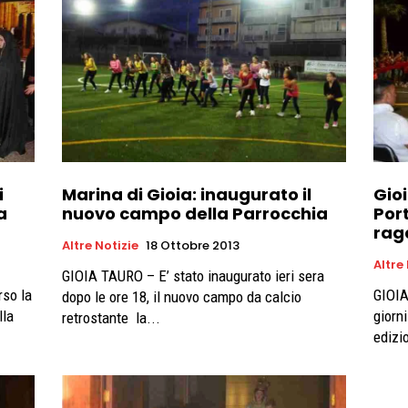
i
Marina di Gioia: inaugurato il
Gioi
a
nuovo campo della Parrocchia
Por
rag
Altre Notizie
18 Ottobre 2013
Altre
GIOIA TAURO – E’ stato inaugurato ieri sera
rso la
GIOIA
dopo le ore 18, il nuovo campo da calcio
lla
giorni
retrostante la...
edizio