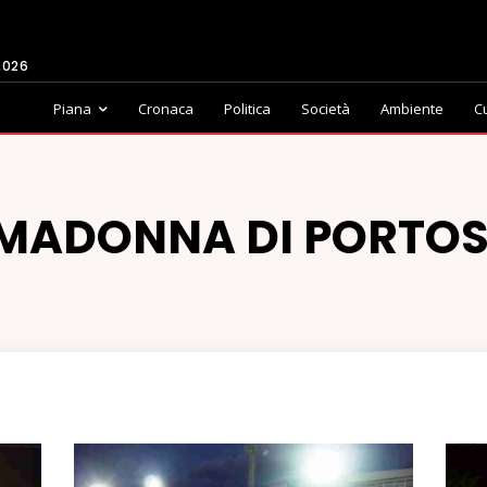
2026
Piana
Cronaca
Politica
Società
Ambiente
C
MADONNA DI PORTO