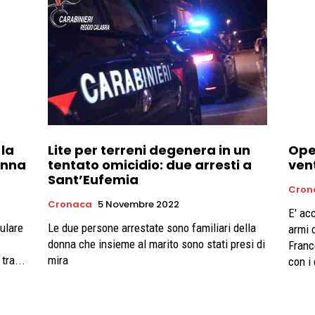
 la
Lite per terreni degenera in un
Ope
onna
tentato omicidio: due arresti a
ven
Sant’Eufemia
Cron
Cronaca
5 Novembre 2022
E' ac
lulare
Le due persone arrestate sono familiari della
armi 
donna che insieme al marito sono stati presi di
Franc
tra...
mira
con i 