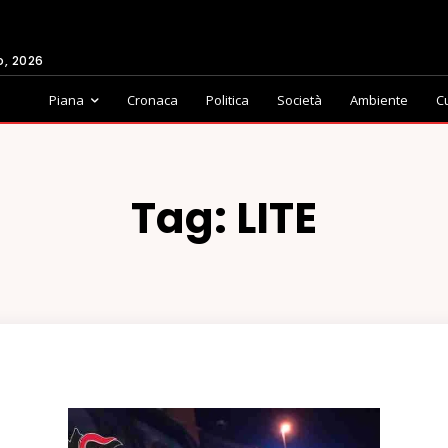
o, 2026
Piana
Cronaca
Politica
Società
Ambiente
C
Tag:
LITE