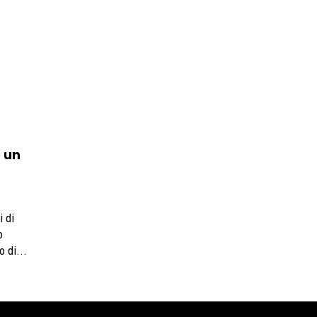
e un
i di
o
tato di...