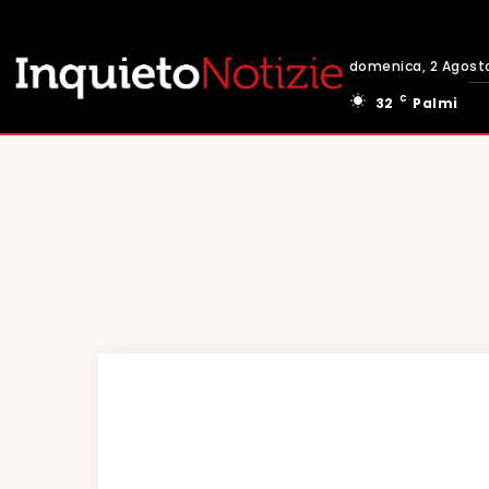
domenica, 2 Agost
C
32
Palmi