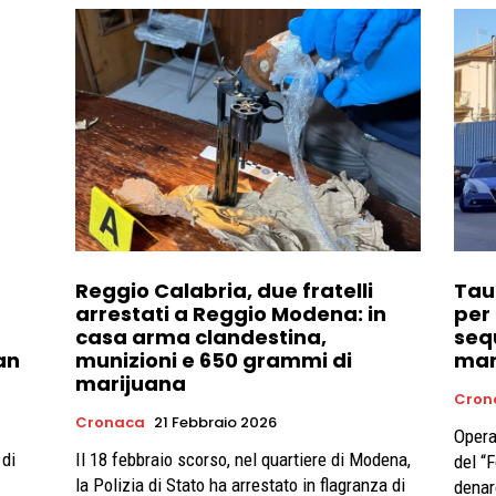
Reggio Calabria, due fratelli
Tau
arrestati a Reggio Modena: in
per 
casa arma clandestina,
seq
San
munizioni e 650 grammi di
mar
marijuana
Cron
Cronaca
21 Febbraio 2026
Opera
 di
Il 18 febbraio scorso, nel quartiere di Modena,
del “
la Polizia di Stato ha arrestato in flagranza di
denar