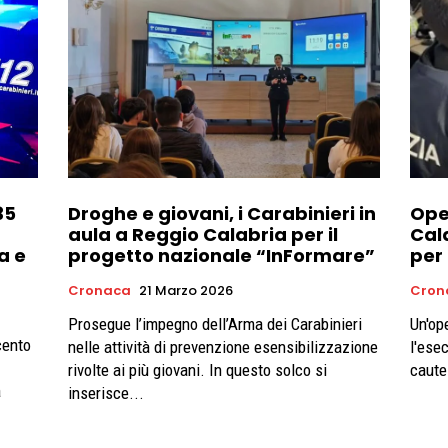
35
Droghe e giovani, i Carabinieri in
Ope
aula a Reggio Calabria per il
Cala
ia e
progetto nazionale “InFormare”
per
Cronaca
21 Marzo 2026
Cron
Prosegue l’impegno dell’Arma dei Carabinieri
Un'op
cento
nelle attività di prevenzione esensibilizzazione
l'ese
rivolte ai più giovani. In questo solco si
cautel
a
inserisce...