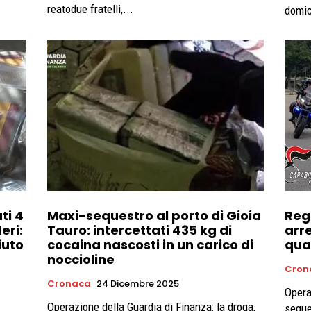
reatodue fratelli,...
domici
ti 4
Maxi-sequestro al porto di Gioia
Reg
eri:
Tauro: intercettati 435 kg di
arr
iuto
cocaina nascosti in un carico di
qua
noccioline
Cron
Cronaca
24 Dicembre 2025
Opera
Operazione della Guardia di Finanza: la droga,
seque