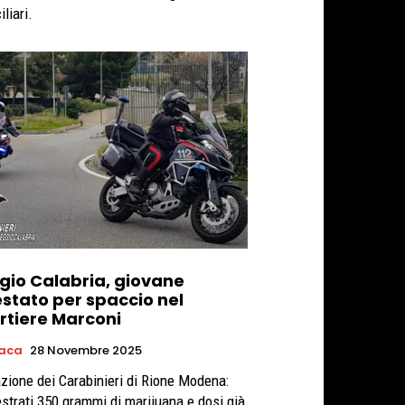
liari.
gio Calabria, giovane
estato per spaccio nel
rtiere Marconi
aca
28 Novembre 2025
zione dei Carabinieri di Rione Modena:
strati 350 grammi di marijuana e dosi già