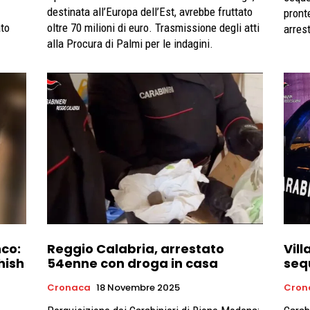
destinata all’Europa dell’Est, avrebbe fruttato
pronte
ato
oltre 70 milioni di euro. Trasmissione degli atti
arrest
alla Procura di Palmi per le indagini.
co:
Reggio Calabria, arrestato
Vil
hish
54enne con droga in casa
seq
Cronaca
18 Novembre 2025
Cron