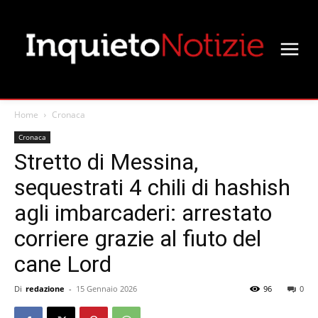
Home
Cronaca
Cronaca
Stretto di Messina,
sequestrati 4 chili di hashish
agli imbarcaderi: arrestato
corriere grazie al fiuto del
cane Lord
Di
redazione
-
15 Gennaio 2026
96
0