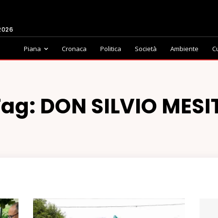
2026
Piana
Cronaca
Politica
Società
Ambiente
C
Tag:
DON SILVIO MESI