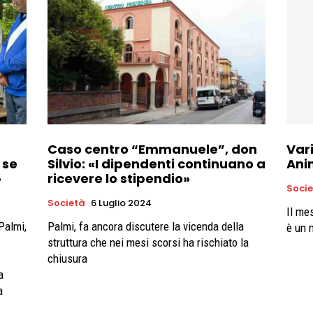
Caso centro “Emmanuele”, don
Vari
 se
Silvio: «I dipendenti continuano a
Ani
»
ricevere lo stipendio»
Soci
Società
6 Luglio 2024
Il me
Palmi,
Palmi, fa ancora discutere la vicenda della
è un 
struttura che nei mesi scorsi ha rischiato la
chiusura
a
a