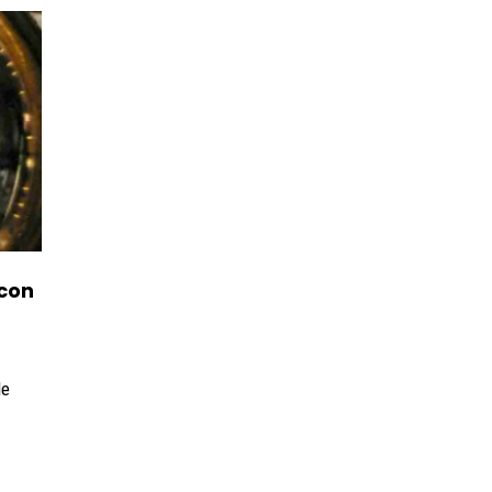
 con
le