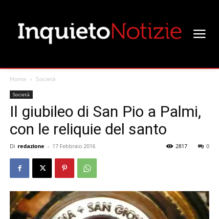
Home
Società
Società
Il giubileo di San Pio a Palmi,
con le reliquie del santo
Di
redazione
-
17 Febbraio 2016
2817
0