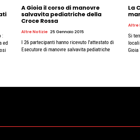
A Gioia il corso di manovre
La C
ati
salvavita pediatriche della
man
Croce Rossa
Altre
Altre Notizie
25 Gennaio 2015
 :
Si ter
I 26 partecipanti hanno ricevuto l'attestato di
a ed
local
Esecutore di manovre salvavita pediatriche
osi
Gioia