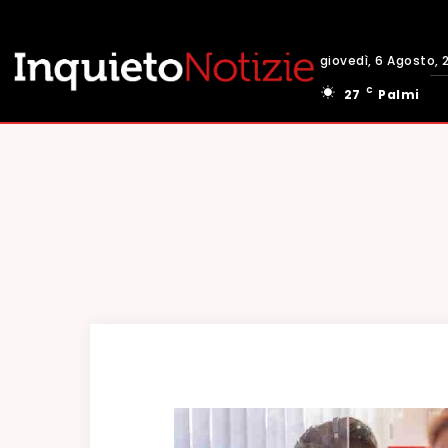
giovedì, 6 Agosto, 
C
27
Palmi