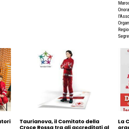
Maroc
Onora
l’Ass
Organ
Regio
Segre
tori
Taurianova, il Comitato della
La 
Croce Rossa tra gli accreditati al
org