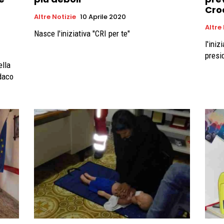
Cro
Altre Notizie
10 Aprile 2020
Altre
Nasce l'iniziativa "CRI per te"
l'iniz
presi
ella
ndaco