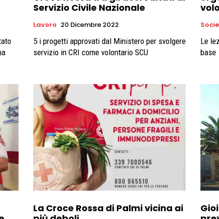
Servizio Civile Nazionale
vol
Lavoro
20 Dicembre 2022
Soci
tato
5 i progetti approvati dal Ministero per svolgere
Le le
ha
servizio in CRI come volontario SCU
base
La Croce Rossa di Palmi vicina ai
Gioi
e
più deboli
pre