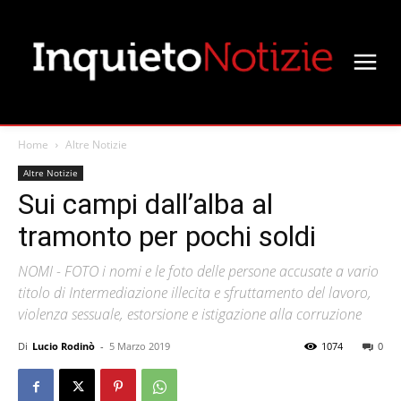
Home
Altre Notizie
Altre Notizie
Sui campi dall’alba al
tramonto per pochi soldi
NOMI - FOTO i nomi e le foto delle persone accusate a vario
titolo di Intermediazione illecita e sfruttamento del lavoro,
violenza sessuale, estorsione e istigazione alla corruzione
Di
Lucio Rodinò
-
5 Marzo 2019
1074
0