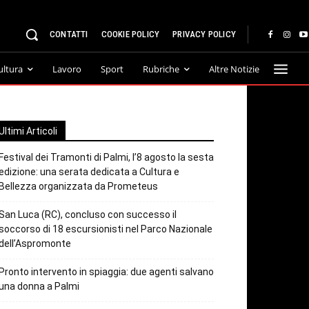
CONTATTI
COOKIE POLICY
PRIVACY POLICY
ultura
Lavoro
Sport
Rubriche
Altre Notizie
Ultimi Articoli
Festival dei Tramonti di Palmi, l’8 agosto la sesta
edizione: una serata dedicata a Cultura e
Bellezza organizzata da Prometeus
San Luca (RC), concluso con successo il
soccorso di 18 escursionisti nel Parco Nazionale
dell’Aspromonte
Pronto intervento in spiaggia: due agenti salvano
una donna a Palmi