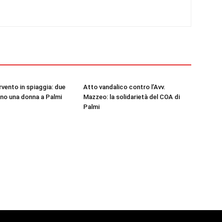
rvento in spiaggia: due
Atto vandalico contro l’Avv.
ano una donna a Palmi
Mazzeo: la solidarietà del COA di
Palmi