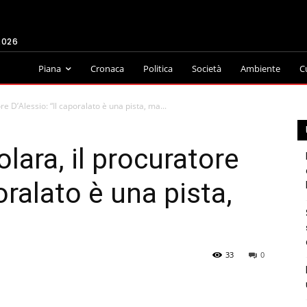
2026
Piana
Cronaca
Politica
Società
Ambiente
C
e D’Alessio: “Il caporalato è una pista, ma...
lara, il procuratore
oralato è una pista,
33
0