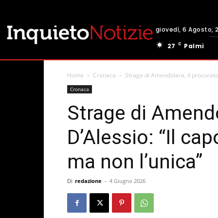
giovedì, 6 Agosto, 
C
27
Palmi
Home
Cronaca
Strage di Amendolara, il procurator
Cronaca
Strage di Amendo
D’Alessio: “Il cap
ma non l’unica”
Di
redazione
-
4 Giugno 2026