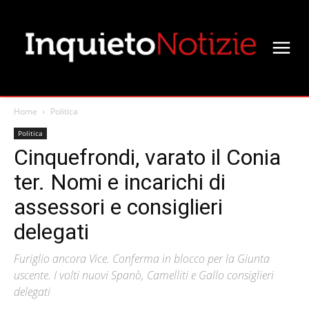
Home
Politica
Politica
Cinquefrondi, varato il Conia
ter. Nomi e incarichi di
assessori e consiglieri
delegati
Furiglio ancora Vice. Conferma in blocco per la Giunta
uscente. I volti nuovi Spanò, Camelliti e Gallo consiglieri
delegati