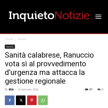
Home
Sanità
Sanità
Sanità calabrese, Ranuccio
vota sì al provvedimento
d’urgenza ma attacca la
gestione regionale
Di
BEA
-
16 Gennaio 2026
87
0