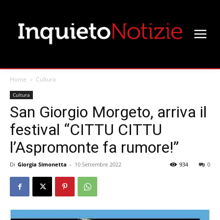
Home
Cultura
Cultura
San Giorgio Morgeto, arriva il
festival “CITTU CITTU
l’Aspromonte fa rumore!”
Di
Giorgia Simonetta
-
10 Settembre 2022
934
0