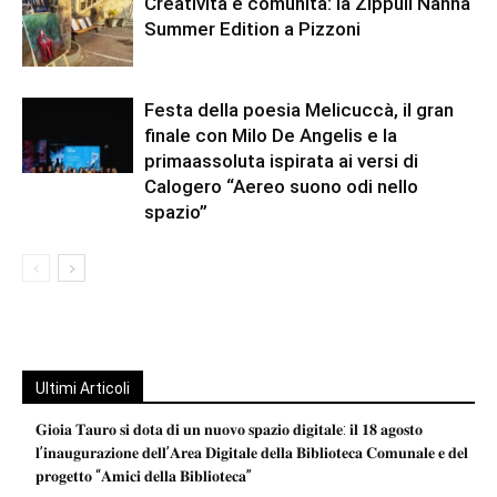
Creatività e comunità: la Zippuli Nanna
Summer Edition a Pizzoni
Festa della poesia Melicuccà, il gran
finale con Milo De Angelis e la
primaassoluta ispirata ai versi di
Calogero “Aereo suono odi nello
spazio”
Ultimi Articoli
𝐆𝐢𝐨𝐢𝐚 𝐓𝐚𝐮𝐫𝐨 𝐬𝐢 𝐝𝐨𝐭𝐚 𝐝𝐢 𝐮𝐧 𝐧𝐮𝐨𝐯𝐨 𝐬𝐩𝐚𝐳𝐢𝐨 𝐝𝐢𝐠𝐢𝐭𝐚𝐥𝐞: 𝐢𝐥 𝟏𝟖 𝐚𝐠𝐨𝐬𝐭𝐨
𝐥’𝐢𝐧𝐚𝐮𝐠𝐮𝐫𝐚𝐳𝐢𝐨𝐧𝐞 𝐝𝐞𝐥𝐥’𝐀𝐫𝐞𝐚 𝐃𝐢𝐠𝐢𝐭𝐚𝐥𝐞 𝐝𝐞𝐥𝐥𝐚 𝐁𝐢𝐛𝐥𝐢𝐨𝐭𝐞𝐜𝐚 𝐂𝐨𝐦𝐮𝐧𝐚𝐥𝐞 𝐞 𝐝𝐞𝐥
𝐩𝐫𝐨𝐠𝐞𝐭𝐭𝐨 “𝐀𝐦𝐢𝐜𝐢 𝐝𝐞𝐥𝐥𝐚 𝐁𝐢𝐛𝐥𝐢𝐨𝐭𝐞𝐜𝐚”