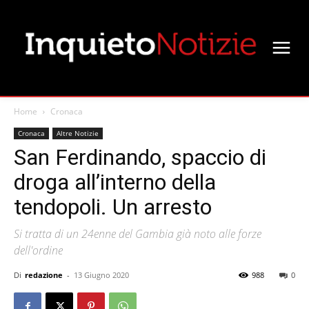
Home
Cronaca
Cronaca
Altre Notizie
San Ferdinando, spaccio di
droga all’interno della
tendopoli. Un arresto
Si tratta di un 24enne del Gambia già noto alle forze
dell'ordine
Di
redazione
-
13 Giugno 2020
988
0