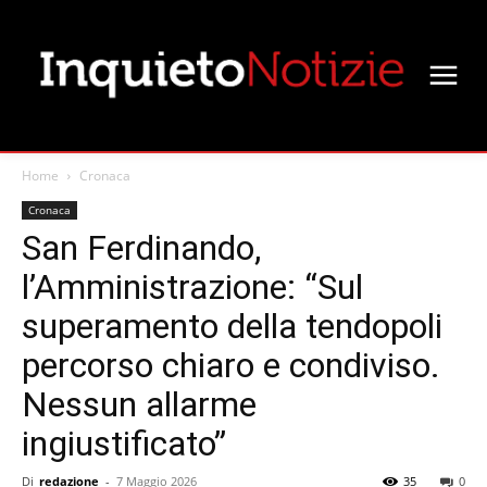
Home
Cronaca
Cronaca
San Ferdinando,
l’Amministrazione: “Sul
superamento della tendopoli
percorso chiaro e condiviso.
Nessun allarme
ingiustificato”
Di
redazione
-
7 Maggio 2026
35
0