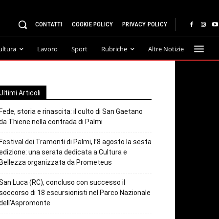
CONTATTI
COOKIE POLICY
PRIVACY POLICY
ultura
Lavoro
Sport
Rubriche
Altre Notizie
Ultimi Articoli
Fede, storia e rinascita: il culto di San Gaetano
da Thiene nella contrada di Palmi
Festival dei Tramonti di Palmi, l’8 agosto la sesta
edizione: una serata dedicata a Cultura e
Bellezza organizzata da Prometeus
San Luca (RC), concluso con successo il
soccorso di 18 escursionisti nel Parco Nazionale
dell’Aspromonte