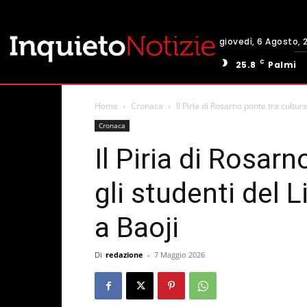
giovedì, 6 Agosto, 
C
25.8
Palmi
Home
Cronaca
Il Piria di Rosarno ponte tra culture:
Cronaca
Il Piria di Rosarn
gli studenti del L
a Baoji
Di
redazione
-
7 Maggio 2026