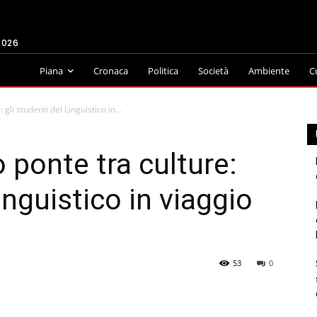
2026
Piana
Cronaca
Politica
Società
Ambiente
C
 gli studenti del Linguistico in...
o ponte tra culture:
inguistico in viaggio
53
0