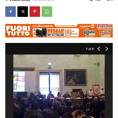
1
di 6