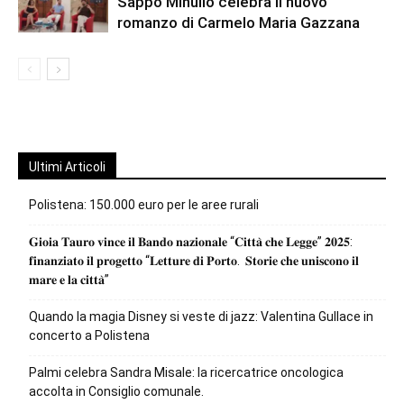
Sappo Minulio celebra il nuovo
romanzo di Carmelo Maria Gazzana
Ultimi Articoli
Polistena: 150.000 euro per le aree rurali
𝐆𝐢𝐨𝐢𝐚 𝐓𝐚𝐮𝐫𝐨 𝐯𝐢𝐧𝐜𝐞 𝐢𝐥 𝐁𝐚𝐧𝐝𝐨 𝐧𝐚𝐳𝐢𝐨𝐧𝐚𝐥𝐞 “𝐂𝐢𝐭𝐭𝐚̀ 𝐜𝐡𝐞 𝐋𝐞𝐠𝐠𝐞” 𝟐𝟎𝟐𝟓:
𝐟𝐢𝐧𝐚𝐧𝐳𝐢𝐚𝐭𝐨 𝐢𝐥 𝐩𝐫𝐨𝐠𝐞𝐭𝐭𝐨 “𝐋𝐞𝐭𝐭𝐮𝐫𝐞 𝐝𝐢 𝐏𝐨𝐫𝐭𝐨. 𝐒𝐭𝐨𝐫𝐢𝐞 𝐜𝐡𝐞 𝐮𝐧𝐢𝐬𝐜𝐨𝐧𝐨 𝐢𝐥
𝐦𝐚𝐫𝐞 𝐞 𝐥𝐚 𝐜𝐢𝐭𝐭𝐚̀”
Quando la magia Disney si veste di jazz: Valentina Gullace in
concerto a Polistena
Palmi celebra Sandra Misale: la ricercatrice oncologica
accolta in Consiglio comunale.