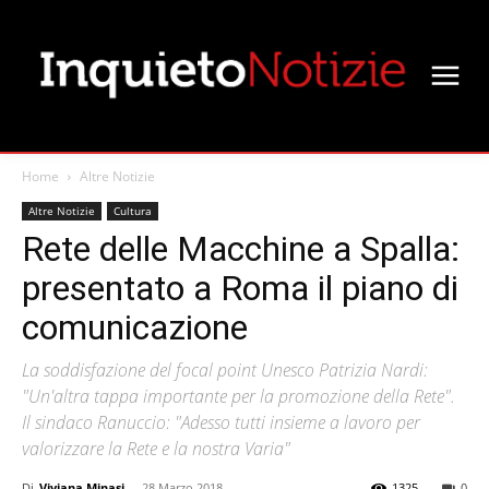
Home
Altre Notizie
Altre Notizie
Cultura
Rete delle Macchine a Spalla:
presentato a Roma il piano di
comunicazione
La soddisfazione del focal point Unesco Patrizia Nardi:
"Un'altra tappa importante per la promozione della Rete".
Il sindaco Ranuccio: "Adesso tutti insieme a lavoro per
valorizzare la Rete e la nostra Varia"
Di
Viviana Minasi
-
28 Marzo 2018
1325
0