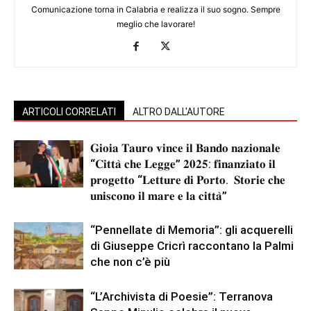
Comunicazione torna in Calabria e realizza il suo sogno. Sempre
meglio che lavorare!
ARTICOLI CORRELATI
ALTRO DALL'AUTORE
𝐆𝐢𝐨𝐢𝐚 𝐓𝐚𝐮𝐫𝐨 𝐯𝐢𝐧𝐜𝐞 𝐢𝐥 𝐁𝐚𝐧𝐝𝐨 𝐧𝐚𝐳𝐢𝐨𝐧𝐚𝐥𝐞
“𝐂𝐢𝐭𝐭𝐚̀ 𝐜𝐡𝐞 𝐋𝐞𝐠𝐠𝐞” 𝟐𝟎𝟐𝟓: 𝐟𝐢𝐧𝐚𝐧𝐳𝐢𝐚𝐭𝐨 𝐢𝐥
𝐩𝐫𝐨𝐠𝐞𝐭𝐭𝐨 “𝐋𝐞𝐭𝐭𝐮𝐫𝐞 𝐝𝐢 𝐏𝐨𝐫𝐭𝐨. 𝐒𝐭𝐨𝐫𝐢𝐞 𝐜𝐡𝐞
𝐮𝐧𝐢𝐬𝐜𝐨𝐧𝐨 𝐢𝐥 𝐦𝐚𝐫𝐞 𝐞 𝐥𝐚 𝐜𝐢𝐭𝐭𝐚̀”
“Pennellate di Memoria”: gli acquerelli
di Giuseppe Cricrì raccontano la Palmi
che non c’è più
“L’Archivista di Poesie”: Terranova