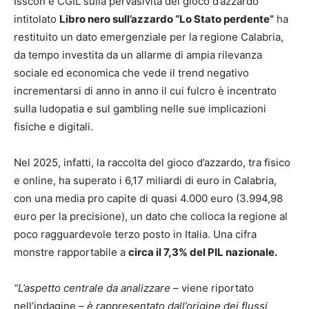
Isscon e CGIL sulla pervasività del gioco d’azzardo
intitolato
Libro nero sull’azzardo “Lo Stato perdente”
ha
restituito un dato emergenziale per la regione Calabria,
da tempo investita da un allarme di ampia rilevanza
sociale ed economica che vede il trend negativo
incrementarsi di anno in anno il cui fulcro è incentrato
sulla ludopatia e sul gambling nelle sue implicazioni
fisiche e digitali.
Nel 2025, infatti, la raccolta del gioco d’azzardo, tra fisico
e online, ha superato i 6,17 miliardi di euro in Calabria,
con una media pro capite di quasi 4.000 euro (3.994,98
euro per la precisione), un dato che colloca la regione al
poco ragguardevole terzo posto in Italia. Una cifra
monstre rapportabile a
circa il 7,3% del PIL nazionale.
“L’aspetto centrale da analizzare –
viene riportato
nell’indagine
– è rappresentato dall’origine dei flussi