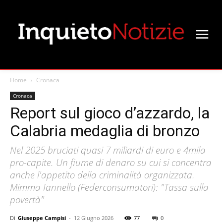
Home
Cronaca
Cronaca
Report sul gioco d’azzardo, la
Calabria medaglia di bronzo
Nel 2025 bruciati quasi 7 miliardi di euro e 4mila
pro-capite. Un fiume di denaro su cui si concentra
anche l'appetito della criminalità organizzata.
Mimma Iannello (Federconsumatori): "Tassa sulla
povertà"
Di
Giuseppe Campisi
-
12 Giugno 2026
77
0