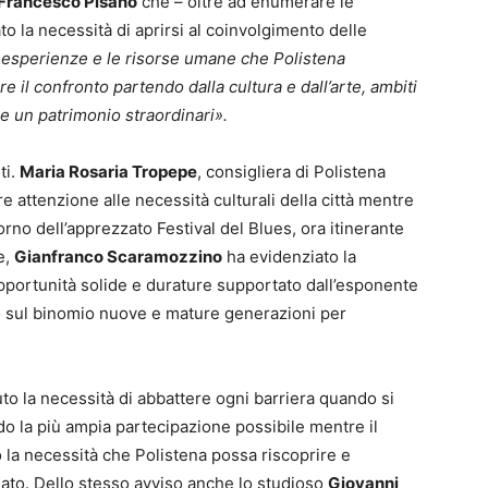
Francesco Pisano
che – oltre ad enumerare le
o la necessità di aprirsi al coinvolgimento delle
 esperienze e le risorse umane che Polistena
 il confronto partendo dalla cultura e dall’arte, ambiti
e e un patrimonio straordinari».
ti.
Maria Rosaria Tropepe
, consigliera di Polistena
e attenzione alle necessità culturali della città mentre
torno dell’apprezzato Festival del Blues, ora itinerante
e,
Gianfranco Scaramozzino
ha evidenziato la
opportunità solide e durature supportato dall’esponente
 sul binomio nuove e mature generazioni per
o la necessità di abbattere ogni barriera quando si
do la più ampia partecipazione possibile mentre il
 la necessità che Polistena possa riscoprire e
ssato. Dello stesso avviso anche lo studioso
Giovanni