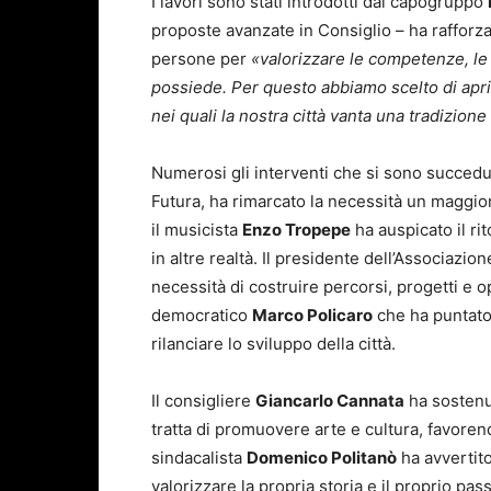
I lavori sono stati introdotti dal capogruppo
proposte avanzate in Consiglio – ha rafforzat
persone per
«valorizzare le competenze, le
possiede. Per questo abbiamo scelto di aprire
nei quali la nostra città vanta una tradizion
Numerosi gli interventi che si sono succedu
Futura, ha rimarcato la necessità un maggior
il musicista
Enzo Tropepe
ha auspicato il ri
in altre realtà. Il presidente dell’Associazion
necessità di costruire percorsi, progetti e 
democratico
Marco Policaro
che ha puntato
rilanciare lo sviluppo della città.
Il consigliere
Giancarlo Cannata
ha sostenut
tratta di promuovere arte e cultura, favoren
sindacalista
Domenico Politanò
ha avvertito
valorizzare la propria storia e il proprio pa