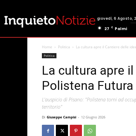
giovedì, 6 Agosto, 
C
27
Palmi
Home
Politica
La cultura apre il Cantiere delle ide
Politica
La cultura apre il
Polistena Futura
L'auspicio di Pisano: "Polistena torni ad occ
territorio"
Di
Giuseppe Campisi
-
12 Giugno 2026