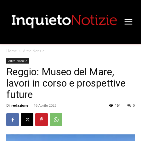
Home
Altre Notizie
Altre Notizie
Reggio: Museo del Mare,
lavori in corso e prospettive
future
Di
redazione
-
16 Aprile 2025
164
0