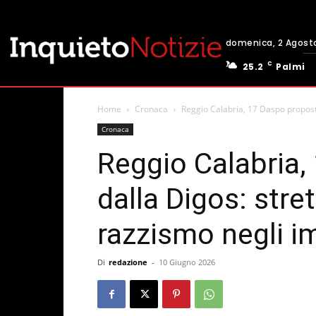
domenica, 2 Agost
C
25.2
Palmi
Home
Cronaca
Reggio Calabria, 17 Daspo proposti
Cronaca
Reggio Calabria,
dalla Digos: stre
razzismo negli im
Di
redazione
-
10 Giugno 2026