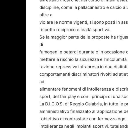
discipline, come la pallacanestro e calcio a 
oltre a
violare le norme vigenti, si sono posti in ass
rispetto reciproco e lealtà sportiva.
Se la maggior parte delle proposte ha riguar
di
fumogeni e petardi durante o in occasione d
mettere a rischio la sicurezza e l’incolumità
l’azione repressiva intrapresa in due distinti 
comportamenti discriminatori rivolti ad atle
ad
alimentare fenomeni di intolleranza e discrim
sport, del fair play e con i principi di una s
La D.I.G.O.S. di Reggio Calabria, in tutte le 
amministrativo finalizzato all’applicazione 
l’obiettivo di contrastare con fermezza ogni f
intolleranza negli impianti sportivi, tutelan