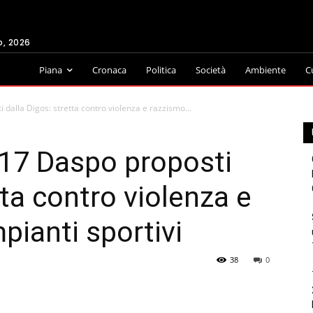
o, 2026
Piana
Cronaca
Politica
Società
Ambiente
C
 dalla Digos: stretta contro violenza e razzismo...
 17 Daspo proposti
tta contro violenza e
pianti sportivi
38
0