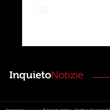
Powered by
AJepCom
© Inquieto Notizie - Direttore Responsabile