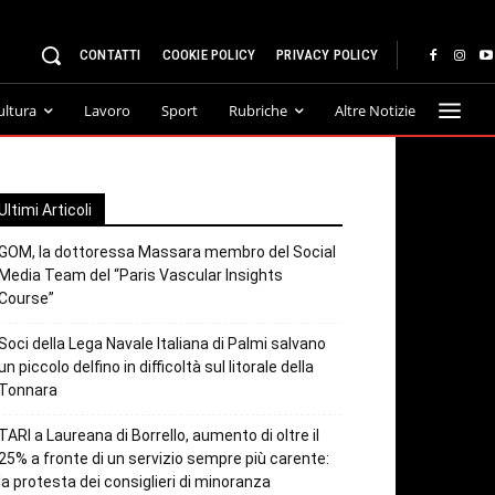
CONTATTI
COOKIE POLICY
PRIVACY POLICY
ultura
Lavoro
Sport
Rubriche
Altre Notizie
Ultimi Articoli
GOM, la dottoressa Massara membro del Social
Media Team del “Paris Vascular Insights
Course”
Soci della Lega Navale Italiana di Palmi salvano
un piccolo delfino in difficoltà sul litorale della
Tonnara
TARI a Laureana di Borrello, aumento di oltre il
25% a fronte di un servizio sempre più carente:
la protesta dei consiglieri di minoranza