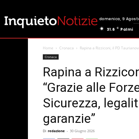
domenica, 9 Agost
C
31.6
Palmi
Home
Cronaca
Rapina a Rizziconi, il PD Taurianova
Cronaca
Rapina a Rizzicon
“Grazie alle Forze
Sicurezza, legalit
garanzie”
Di
redazione
-
30 Giugno 2026