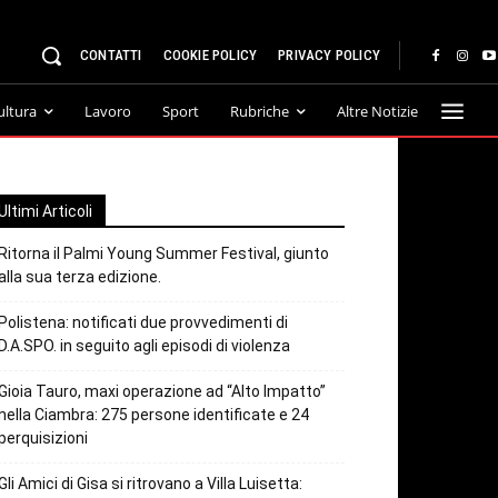
CONTATTI
COOKIE POLICY
PRIVACY POLICY
ultura
Lavoro
Sport
Rubriche
Altre Notizie
Ultimi Articoli
Ritorna il Palmi Young Summer Festival, giunto
alla sua terza edizione.
Polistena: notificati due provvedimenti di
D.A.SPO. in seguito agli episodi di violenza
Gioia Tauro, maxi operazione ad “Alto Impatto”
nella Ciambra: 275 persone identificate e 24
perquisizioni
Gli Amici di Gisa si ritrovano a Villa Luisetta: