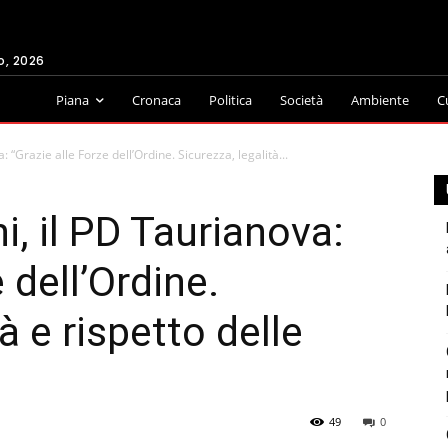
o, 2026
Piana
Cronaca
Politica
Società
Ambiente
C
: “Grazie alle Forze dell’Ordine. Sicurezza, legalità...
i, il PD Taurianova:
 dell’Ordine.
à e rispetto delle
49
0