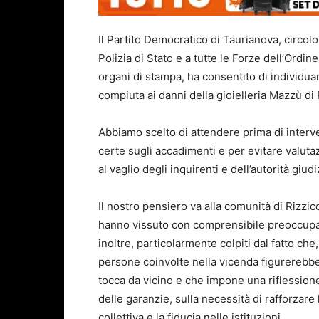
Il Partito Democratico di Taurianova, circolo
Polizia di Stato e a tutte le Forze dell’Ord
organi di stampa, ha consentito di individuar
compiuta ai danni della gioielleria Mazzù di 
Abbiamo scelto di attendere prima di interv
certe sugli accadimenti e per evitare valuta
al vaglio degli inquirenti e dell’autorità giudi
Il nostro pensiero va alla comunità di Rizziconi,
hanno vissuto con comprensibile preoccupa
inoltre, particolarmente colpiti dal fatto ch
persone coinvolte nella vicenda figurerebbe
tocca da vicino e che impone una riflessione
delle garanzie, sulla necessità di rafforzare l
collettiva e la fiducia nelle istituzioni.