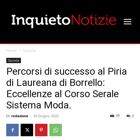
Home
Società
Società
Percorsi di successo al Piria
di Laureana di Borrello:
Eccellenze al Corso Serale
Sistema Moda.
Di
redazione
-
30 Giugno 2026
77
0